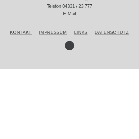
Telefon 04331 / 23 777
E-Mail
KOMMUNALES KINO
KONTAKT
IMPRESSUM
LINKS
DATENSCHUTZ
PREISE
SPECIALS
ÜBER UNS
KONTAKT