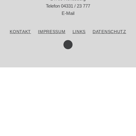
Telefon 04331 / 23 777
E-Mail
SPECIALS
KONTAKT
IMPRESSUM
LINKS
DATENSCHUTZ
ÜBER UNS
KONTAKT
WERBUNG IM KINO